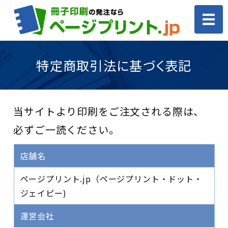
ホーム
特定商取引法に基づく表記
商品案内・事例紹介
当サイトより印刷をご注文される際は、
価格・印刷仕様
必ずご一読ください。
ご利用案内
店舗名
お見積もり・お問い合わせ
ページプリント.jp（ページプリント・ドット・
ジェイピー)
運営会社